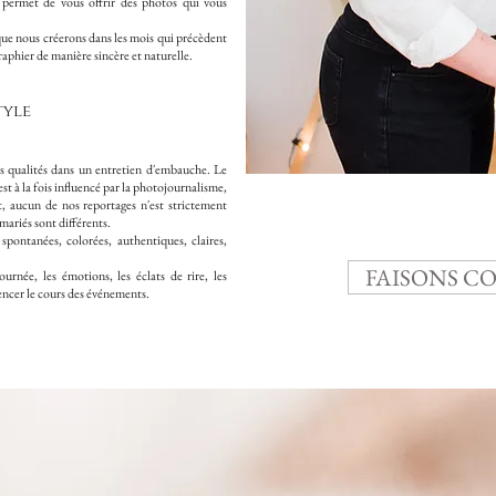
 permet de vous offrir des photos qui vous
 que nous créerons dans les mois qui précèdent
phier de manière sincère et naturelle.
tyle
 ses qualités dans un entretien d'embauche. Le
st à la fois influencé par la photojournalisme,
t, aucun de nos reportages n'est strictement
 mariés sont différents.
pontanées, colorées, authentiques, claires,
FAISONS C
urnée, les émotions, les éclats de rire, les
luencer le cours des événements.