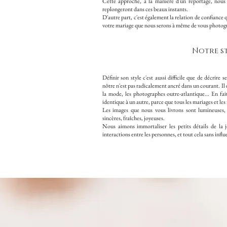
Cette approche, à la manière d'un reportage, nous
replongeront dans ces beaux instants.
D'autre part, c'est également la relation de confiance
votre mariage que nous serons à même de vous photogra
Notre s
Définir son style c'est aussi difficile que de décrire
nôtre n'est pas radicalement ancré dans un courant. Il e
la mode, les photographes outre-atlantique... En fai
identique à un autre, parce que tous les mariages et les
Les images que nous vous livrons sont lumineuses, s
sincères, fraîches, joyeuses.
Nous aimons immortaliser les petits détails de la jo
interactions entre les personnes, et tout cela sans inf