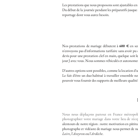
Les prestations que nous proposons sont ajustables en
Du début de la journée pendant les préparatifs jusque 
reportage dont vous aurez besoin.
Nos prestations de mariage débutent à
600 €
en sem
n'envoyons pas d'informations tarifaire sans avoir pu
devis pour une prestation clef en main, quelque soit 
jour J avec vous. Nous sommes véhiculés et autonomes, 
D'autres options sont possibles, comme la location d'
Le fait d'être un duo habitué à travailler ensemble nou
pouvoir vous fournir des supports de meilleure qualité
Nous nous déplaçons partout en France métropolita
photographier votre mariage dans votre lieu de ré
alentours de notre région : notre motivation en pâtira
photographe et vidéaste de mariage nous permet de ne
Loire
, l'
Aveyron
ou l'
Ardèche
.