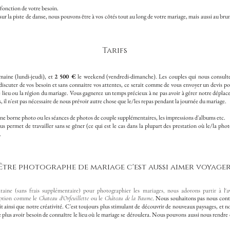
 fonction de votre besoin.
sur la piste de danse, nous pouvons être à vos côtés tout au long de votre mariage, mais aussi au 
Tarifs
aine (lundi-jeudi), et
2 500 €
le weekend (vendredi-dimanche). Les couples qui nous consulten
 discuter de vos besoin et sans connaitre vos attentes, ce serait comme de vous envoyer un devis 
le lieu ou la région du mariage. Vous gagnerez un temps précieux à ne pas avoir à gérer notre dépla
il n'est pas nécessaire de nous prévoir autre chose que le/les repas pendant la journée du mariage.
une borne photo ou les séances de photos de couple supplémentaires, les impressions d'albums etc.
s permet de travailler sans se gêner (ce qui est le cas dans la plupart des prestation où le/la phot
.
Être photographe de mariage c'est aussi aimer voyage
ine (sans frais supplémentaire) pour photographier les mariages, nous adorons partir à l'
. Nous souhaitons pas nous conte
ception comme le
Chateau d'Orfeuillette
ou le
Château de la Baume
it ainsi que notre créativité. C'est toujours plus stimulant de découvrir de nouveaux paysages, et 
 plus avoir besoin de connaître le lieu où le mariage se déroulera. Nous pouvons aussi nous rend