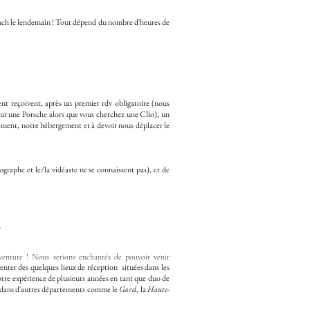
brunch le lendemain ! Tout dépend du nombre d'heures de
t reçoivent, après un premier rdv obligatoire (nous
pour une Porsche alors que vous cherchez une Clio), un
cement, notre hébergement et à devoir nous déplacer le
ographe et le/la vidéaste ne se connaissent pas), et de
r
aventure ! Nous serions enchantés de pouvoir venir
nter des quelques lieux de réception situées dans les
notre expérience de plusieurs années en tant que duo de
re dans d'autres départements comme le
Gard
, la
Haute-