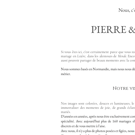
Nous, c'
PIERRE &
Si vous êtes ici, c'est certainement parce que vous
mariage en
Lozère
, dans les alentours de
Mende
. Enco
aussi pouvoir partager de beaux moments avec la com
Nous sommes basés en Normandie, mais nous nous dép
métier.
Notre vi
Nos images sont colorées, douces et lumineuses, le 
immortaliser des moments de joie, de grands éclats 
mariés.
D'années en années, après nous être exclusivement cons
spécialité. Avec aujourd'hui plus de 160 mariages s
discrets et de vous mettre à l'aise.
Avec nous, il n'y a plus de photos posées et figées, nous 