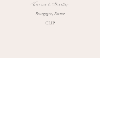
Veronica & Nicolas
Bourgogne, France
CLIP
Edito : Haute-Couture 2.0
Paris, France
CLIP