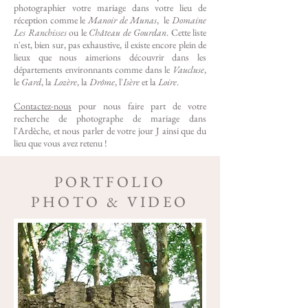
photographier votre mariage dans votre lieu de
réception comme le
Manoir de Munas
, le
Domaine
Les Ranchisses
ou le
Château de Gourdan
. Cette liste
n'est, bien sur, pas exhaustive, il existe encore plein de
lieux que nous aimerions découvrir dans les
départements environnants comme dans le
Vaucluse
,
le
Gard
, la
Lozère
, la
Drôme
, l'
Isère
et la
Loire
.
Contactez-nous
pour nous faire part de votre
recherche de photographe de mariage dans
l'Ardèche, et nous parler de votre jour J ainsi que du
lieu que vous avez retenu !
PORTFOLIO
PHOTO & VIDEO