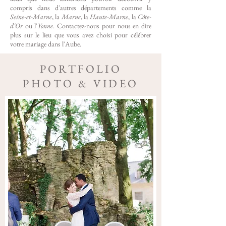
compris dans d'autres départements comme la
Seine-et-Marne
, la
Marne
, la
Haute-Marne
, la
Côte-
d'Or
ou l'
Yonne
.
Contactez-nous
pour nous en dire
plus sur le lieu que vous avez choisi pour célébrer
votre mariage dans l'Aube.
PORTFOLIO
PHOTO & VIDEO