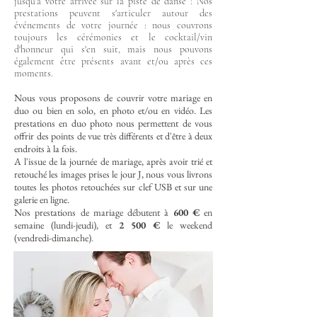
jusqu'à votre arrivée sur la piste de danse ! Nos
prestations peuvent s'articuler autour des
événements de votre journée : nous couvrons
toujours les cérémonies et le cocktail/vin
d'honneur qui s'en suit, mais nous pouvons
également être présents avant et/ou après ces
moments.
Nous vous proposons de couvrir votre mariage en
duo ou bien en solo, en photo et/ou en vidéo. Les
prestations en duo photo nous permettent de vous
offrir des points de vue très différents et d'être à deux
endroits à la fois.
A l'issue de la journée de mariage, après avoir trié et
retouché les images prises le jour J, nous vous livrons
toutes les photos retouchées sur clef USB et sur une
galerie en ligne.
Nos
prestations de mariage débutent à
600 €
en
semaine (lundi-jeudi), et
2 500 €
le weekend
(vendredi-dimanche)
.