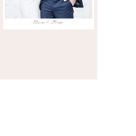
Claire & Pierre
Veronica & Nicolas
Bourgogne, France
CLIP