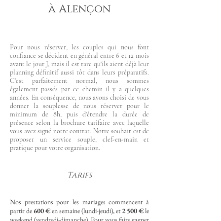
à Alençon
Pour nous réserver, les couples qui nous font
confiance se décident en général entre 6 et 12 mois
avant le jour J, mais il est rare qu'ils aient déjà leur
planning définitif aussi tôt dans leurs préparatifs.
C'est parfaitement normal, nous sommes
également passés par ce chemin il y a quelques
années. En conséquence, nous avons choisi de vous
donner la souplesse de nous réserver pour le
minimum de 8h, puis d'étendre la durée de
présence selon la brochure tarifaire avec laquelle
vous avez signé notre contrat. Notre souhait est de
proposer un service souple, clef-en-main et
pratique pour votre organisation.
Tarifs
Nos prestations pour les mariages commencent à
partir de
600 €
en semaine (lundi-jeudi), et
2 500 €
le
weekend (vendredi-dimanche). Pour vous faire gagner