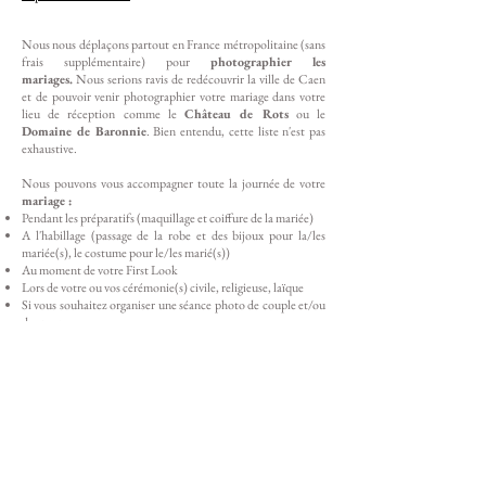
Nous nous déplaçons partout en France métropolitaine (sans
frais supplémentaire) pour
photographier les
mariages.
Nous serions ravis de redécouvrir la ville de Caen
et de pouvoir venir photographier votre mariage dans votre
lieu de réception comme le
Château de Rots
ou le
Domaine de Baronnie
. Bien entendu, cette liste n'est pas
exhaustive.
Nous pouvons vous accompagner toute la journée de votre
mariage :
Pendant les préparatifs (maquillage et coiffure de la mariée)
A l'habillage (passage de la robe et des bijoux pour la/les
mariée(s), le costume pour le/les marié(s))
Au moment de votre First Look
Lors de votre ou vos cérémonie(s) civile, religieuse, laïque
Si vous souhaitez organiser une séance photo de couple et/ou
de groupes
Tout au long de votre réception (cocktail, dîner, soirée)
Nous proposons aussi en option :
Albums photo
Tirages
Drone
Borne à Selfie ou Photobooth
Séance engagement
Séance Day After