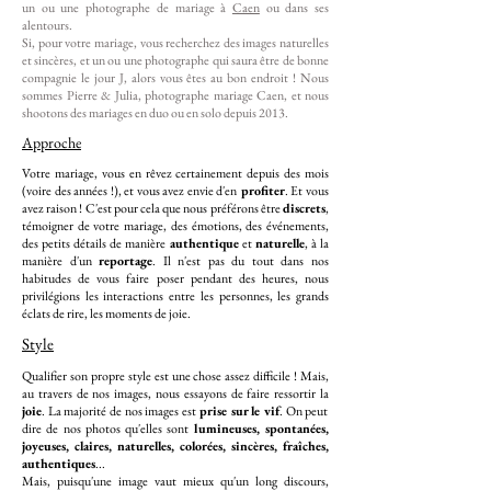
un ou une photographe de mariage à
Caen
ou dans ses
alentours.
Si, pour votre mariage, vous recherchez des images naturelles
et sincères, et un ou une photographe qui saura être de bonne
compagnie le jour J, alors vous êtes au bon endroit ! Nous
sommes Pierre & Julia, photographe mariage Caen, et nous
shootons des mariages en duo ou en solo depuis 2013.
Approche
Votre mariage, vous en rêvez certainement depuis des mois
(voire des années !), et vous avez envie d'en
profiter
. Et vous
avez raison ! C'est pour cela que nous préférons être
discrets
,
témoigner de votre mariage, des émotions, des événements,
des petits détails de manière
authentique
et
naturelle
, à la
manière d'un
reportage
. Il n'est pas du tout dans nos
habitudes de vous faire poser pendant des heures, nous
privilégions les interactions entre les personnes, les grands
éclats de rire, les moments de joie.
Style
Qualifier son propre style est une chose assez difficile ! Mais,
au travers de nos images, nous essayons de faire ressortir la
joie
. La majorité de nos images est
prise sur le vif
. On peut
dire de nos photos qu'elles sont
lumineuses, spontanées,
joyeuses, claires, naturelles, colorées, sincères, fraîches,
authentiques
...
Mais, puisqu'une image vaut mieux qu'un long discours,