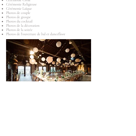
Cérémonie Civile
Cérémonie Religieuse
Cérémonie Laïque
Photos de couple
Photos de groupe
Photos du cocktail
Photos de la décoration
Photos de la soirée
Photos de l'ouverture de bal et dancefloor
Nous proposons aussi en option
:
Albums photo
Tirages
Drone
Borne à Selfie ou Photobooth (notre Flightborne)
Séance engagement
Séance Day After
Reportage du brunch du lendemain