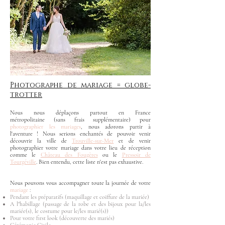
Photographe de mariage = globe-
trotter
Nous nous déplaçons partout en France
métropolitaine (sans frais supplémentaire) pour
photographier les mariages
, nous adorons partir à
l'aventure ! Nous serions enchantés de pouvoir venir
découvrir la ville de
Trouville-sur-Mer
et de venir
photographier votre mariage dans votre lieu de réception
comme le
Château des Fougères
ou le
Pressoir de
Tourgéville
. Bien entendu, cette liste n'est pas exhaustive.
Nous pouvons vous accompagner toute la journée de votre
mariage
:
Pendant les préparatifs (maquillage et coiffure de la mariée)
A l"habillage (passage de la robe et des bijoux pour la/les
mariée(s), le costume pour le/les marié(s))
Pour votre first look (découverte des mariés)