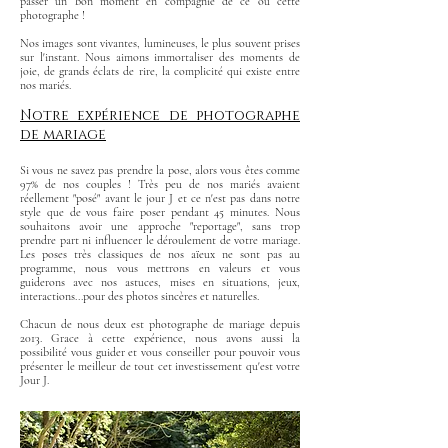
passer un bon moment en compagnie de ce ou cette
photographe !
Nos images sont vivantes, lumineuses, le plus souvent prises
sur l'instant. Nous aimons immortaliser des moments de
joie, de grands éclats de rire, la complicité qui existe entre
nos mariés.
Notre expérience de photographe
de mariage
Si vous ne savez pas prendre la pose, alors vous êtes comme
97% de nos couples ! Très peu de nos mariés avaient
réellement "posé" avant le jour J et ce n'est pas dans notre
style que de vous faire poser pendant 45 minutes. Nous
souhaitons avoir une approche "reportage", sans trop
prendre part ni influencer le déroulement de votre mariage.
Les poses très classiques de nos aïeux ne sont pas au
programme, nous vous mettrons en valeurs et vous
guiderons avec nos astuces, mises en situations, jeux,
interactions...pour des photos sincères et naturelles.
Chacun de nous deux est photographe de mariage depuis
2013. Grace à cette expérience, nous avons aussi la
possibilité vous guider et vous conseiller pour pouvoir vous
présenter le meilleur de tout cet investissement qu'est votre
Jour J.