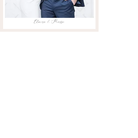
Claire & Pierre
Veronica & Nicolas
Bourgogne, France
CLIP