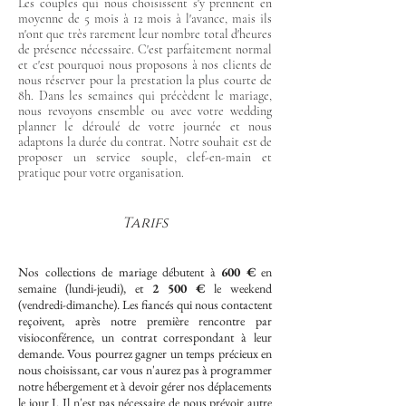
Les couples qui nous choisissent s'y prennent en
moyenne de 5 mois à 12 mois à l'avance, mais ils
n'ont que très rarement leur nombre total d'heures
de présence nécessaire. C'est parfaitement normal
et c'est pourquoi nous proposons à nos clients de
nous réserver pour la prestation la plus courte de
8h. Dans les semaines qui précèdent le mariage,
nous revoyons ensemble ou avec votre wedding
planner le déroulé de votre journée et nous
adaptons la durée du contrat. Notre souhait est de
proposer un service souple, clef-en-main et
pratique pour votre organisation.
Tarifs
Nos collections de mariage débutent à
600 €
en
semaine (lundi-jeudi), et
2 500 €
le weekend
(vendredi-dimanche). Les fiancés qui nous contactent
reçoivent, après notre première rencontre par
visioconférence, un contrat correspondant à leur
demande. Vous pourrez gagner un temps précieux en
nous choisissant, car vous n'aurez pas à programmer
notre hébergement et à devoir gérer nos déplacements
le jour J. Il n'est pas nécessaire de nous prévoir autre