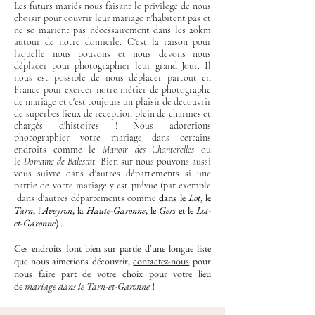
Les futurs mariés nous faisant le privilège de nous
choisir pour couvrir leur mariage n'habitent pas et
ne se marient pas nécessairement dans les 20km
autour de notre domicile. C'est la raison pour
laquelle nous pouvons et nous devons nous
déplacer pour photographier leur grand Jour. Il
nous est possible de nous déplacer partout en
France pour exercer notre métier de photographe
de mariage et c'est toujours un plaisir de découvrir
de superbes lieux de réception plein de charmes et
chargés d'histoires ! Nous adorerions
photographier votre mariage dans certains
endroits comme le
Manoir des Chanterelles
ou
le
Domaine de Balestat
. Bien sur nous pouvons aussi
vous suivre dans d'autres départements si une
partie de votre mariage y est prévue (par exemple
dans le
Lot
, le
dans d'autres départements comme
Tarn
, l'
Aveyron
, la
Haute-Garonne
, le
Gers
et le
Lot-
et-Garonne
) .
Ces endroits font bien sur partie d'une longue liste
que nous aimerions découvrir,
contactez-nous
pour
nous faire part de votre choix pour votre lieu
de
mariage dans le Tarn-et-Garonne
!