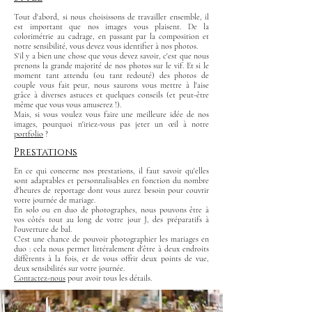
Tout d'abord, si nous choisissons de travailler ensemble, il
est important que nos images vous plaisent. De la
colorimétrie au cadrage, en passant par la composition et
notre sensibilité, vous devez vous identifier à nos photos.
S'il y a bien une chose que vous devez savoir, c'est que nous
prenons la grande majorité de nos photos sur le vif. Et si le
moment tant attendu (ou tant redouté) des photos de
couple vous fait peur, nous saurons vous mettre à l'aise
grâce à diverses astuces et quelques conseils (et peut-être
même que vous vous amuserez !).
Mais, si vous voulez vous faire une meilleure idée de nos
images, pourquoi n'iriez-vous pas jeter un œil à notre
portfolio
?
Prestations
En ce qui concerne nos prestations, il faut savoir qu'elles
sont adaptables et personnalisables en fonction du nombre
d'heures de reportage dont vous aurez besoin pour couvrir
votre journée de mariage.
En solo ou en duo de photographes, nous pouvons être à
vos côtés tout au long de votre jour J, des préparatifs à
l'ouverture de bal.
C'est une chance de pouvoir photographier les mariages en
duo : cela nous permet littéralement d'être à deux endroits
différents à la fois, et de vous offrir deux points de vue,
deux sensibilités sur votre journée.
Contactez-nous
pour avoir tous les détails.