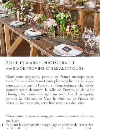
Seine-et-Marne : photographe
mariage provins et ses alentours
Nous nous déplaçons partout en France métropolitaine
(sans frais supplémentaire) pour photographier les mariages,
nous adorons partir à l'aventure ! Nous serions enchantés de
pouvoir venir découvrir la ville de
Provins
et de venir
photographier votre mariage dans votre lieu de réception
comme
Le Château de Vaux le Pénil
ou
Le Prieuré de
Vernelle.
Bien entendu, cette liste n'est pas exhaustive.
Nous pouvons vous accompagner toute la journée de votre
mariage :
Pendant les préparatifs (maquillage et coiffure de la mariée)
A l'habillage (passage de la robe et des bijoux pour la/les
mariée(s), le costume pour le/les marié(s))
Pour votre first look (découverte des mariés)