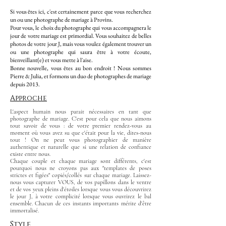
Si vous êtes ici, c'est certainement parce que vous recherchez
un ou une photographe de mariage à Provins.
Pour vous, le choix du photographe qui vous accompagnera le
jour de votre mariage est primordial. Vous souhaitez de belles
photos de votre jour J, mais vous voulez également trouver un
ou une photographe qui saura être à votre écoute,
bienveillant(e) et vous mette à l'aise.
Bonne nouvelle, vous êtes au bon endroit ! Nous sommes
Pierre & Julia, et formons un duo de photographes de mariage
depuis 2013.​
Approche
L'aspect humain nous parait nécessaires en tant que
photographe de mariage. C'est pour cela que nous aimons
tout savoir de vous : de votre premier rendez-vous au
moment où vous avez su que c'était pour la vie, dites-nous
tout ! On ne peut vous photographier de manière
authentique et naturelle que si une relation de confiance
existe entre nous.
Chaque couple et chaque mariage sont différents, c'est
pourquoi nous ne croyons pas aux "templates de poses
strictes et figées" copiés/collés sur chaque mariage. Laissez-
nous vous capturer VOUS, de vos papillons dans le ventre
et de vos yeux pleins d'étoiles lorsque vous vous découvrirez
le jour J, à votre complicité lorsque vous ouvrirez le bal
ensemble. Chacun de ces instants importants mérite d'être
immortalisé.
Style