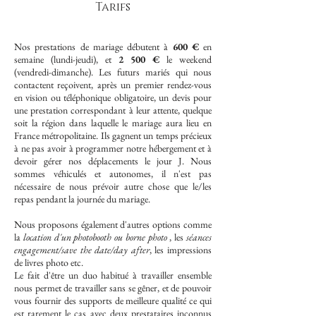
Tarifs
Nos prestations de mariage débutent à
600 €
en
semaine (lundi-jeudi), et
2 500 €
le weekend
(vendredi-dimanche). Les futurs mariés qui nous
contactent reçoivent, après un premier rendez-vous
en vision ou téléphonique obligatoire, un devis pour
une prestation correspondant à leur attente, quelque
soit la région dans laquelle le mariage aura lieu en
France métropolitaine. Ils gagnent un temps précieux
à ne pas avoir à programmer notre hébergement et à
devoir gérer nos déplacements le jour J. Nous
sommes véhiculés et autonomes, il n'est pas
nécessaire de nous prévoir autre chose que le/les
repas pendant la journée du mariage.
Nous proposons également d'autres options comme
la
location d'un photobooth ou borne photo
, les
séances
engagement/save the date/day after
, les impressions
de livres photo etc.
Le fait d'être un duo habitué à travailler ensemble
nous permet de travailler sans se gêner, et de pouvoir
vous fournir des supports de meilleure qualité ce qui
est rarement le cas avec deux prestataires inconnus