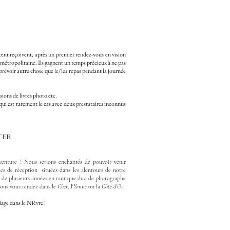
ent reçoivent, après un premier rendez-vous en vision
 métropolitaine. Ils gagnent un temps précieux à ne pas
révoir autre chose que le/les repas pendant la journée
sions de livres photo etc.
 qui est rarement le cas avec deux prestataires inconnus
ter
venture ! Nous serions enchantés de pouvoir venir
es de réception situées dans les alentours de notre
ce de plusieurs années en tant que duo de photographe
vous vous rendez dans le
Cher
, l'
Yonne
ou la
Côte d'Or
.
age dans le Nièvre !