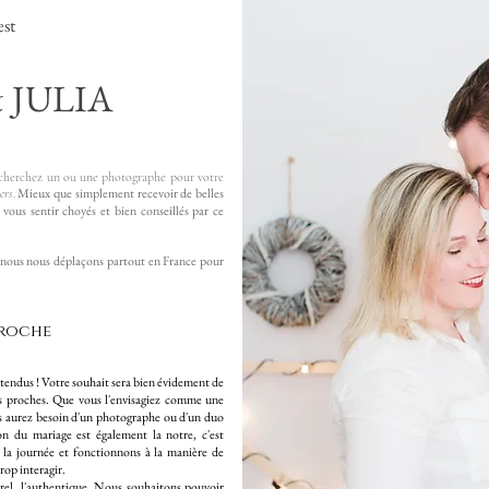
est
 JULIA
 recherchez un ou une photographe pour votre
Mieux que simplement recevoir de belles
ers
.
vous sentir choyés et bien conseillés par ce
ous nous déplaçons partout en France pour
roche
attendus ! Votre souhait sera bien évidement de
os proches. Que vous l'envisagiez comme une
us aurez besoin d'un photographe ou d'un duo
on du mariage est également la notre, c'est
 la journée et fonctionnons à la manière de
rop interagir.
turel, l'authentique. Nous souhaitons pouvoir