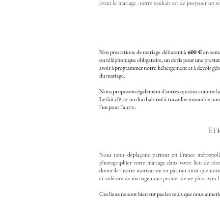
avant le mariage : notre souhait est de proposer un se
Nos prestations de mariage débutent à
600 €
en sema
ou téléphonique obligatoire, un devis pour une prestati
avoir à programmer notre hébergement et à devoir gére
du mariage.
Nous proposons également d'autres options comme l
Le fait d'être un duo habitué à travailler ensemble nou
l'un pour l'autre.
Êt
Nous nous déplaçons partout en France métropolit
photographier votre mariage dans votre lieu de r
domicile : notre motivation en pâtirait ainsi que not
et vidéaste de mariage nous permet de ne plus avoir 
Ces lieux ne sont bien sur pas les seuls que nous aimer