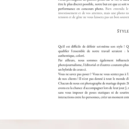
être le plus discret possible, notre but est que ce soit
performance en concours photo.
Bien entendu le
investissement et de vos attentes, mais une photo 
tension et de gêne ne vous laissera pas un bon souven
Style
Qu'il est difficile de définir soi-même son style 
qualifier l'ensemble de notre travail seraient : l
authentique, coloré.
Par ailleurs, nous sommes également influenc
photojournalisme, l'éditorial et d'autres courants plus 
un hybride de ceux-ci.
Vous ne savez pas poser ? Vous ne vous sentez pas à l
de nos clients ! Il n'est pas donné à tout le monde 
Chacun de nous est photographe de mariage depuis 20
avons eu la chance d'accompagner lors de leur jour J,
sans vous imposer de poses statiques ni de sourires
interactions entre les personnes, créer un moment entre