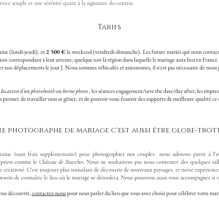
rvice souple et une sérénité quant à la signature du contrat.
Tarifs
ine (lundi-jeudi), et
2 500 €
le weekend (vendredi-dimanche). Les futurs mariés qui nous contact
on correspondant à leur attente, quelque soit la région dans laquelle le mariage aura lieu en France
r nos déplacements le jour J. Nous sommes véhiculés et autonomes, il n'est pas nécessaire de nous p
a
location d'un photobooth ou borne photo
, les séances engagement/save the date/day after, les impres
s permet de travailler sans se gêner, et de pouvoir vous fournir des supports de meilleure qualité ce
re photographe de mariage c'est aussi être globe-trot
aine (sans frais supplémentaire) pour photographier nos couples nous adorons partir à l'a
éception comme le
Château de Bazoches
. Nous ne souhaitons pas nous contenter des quelques sall
re créativité. C'est toujours plus stimulant de découvrir de nouveaux paysages, et notre expérien
besoin de connaître le lieu où le mariage se déroulera. Nous pourrons aussi vous accompagner si 
ions découvrir,
contactez-nous
pour nous parler du lieu que vous avez choisi pour célébrer votre mari