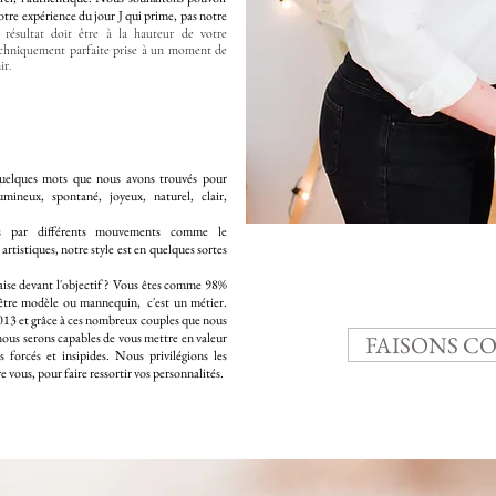
 votre expérience du jour J qui prime, pas notre
 résultat doit être à la hauteur de votre
techniquement parfaite prise à un moment de
ir.
! Quelques mots que nous avons trouvés pour
umineux, spontané, joyeux, naturel, clair,
és par différents mouvements comme le
artistiques, notre style est en quelques sortes
'aise devant l'objectif ? Vous êtes comme 98%
d'être modèle ou mannequin, c'est un métier.
13 et grâce à ces nombreux couples que nous
 nous serons capables de vous mettre en valeur
FAISONS C
 forcés et insipides. Nous privilégions les
 vous, pour faire ressortir vos personnalités.