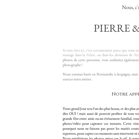
Nous, c'
PIERRE &
Si vous êtes ici, c'est certainement parce que vous
mariage dans la
Nièvre
, ou dans les alentours de
Nev
photos de cette personne, vous souhaitez également 
photographe !
Nous sommes basés en Normandie à Acquigny, mais n
exercer notre métier.
Notre app
Votre grand Jour sera l'un des plus beaux, et des plus 
dire OUI ! mais aussi de pouvoir profiter de tous v
grande fête entre amis ou un événement familial, vo
photo/vidéo pour capturer ces instants. Cette visi
pourquoi nous ne faisons pas poser les mariés toute
reporters, pour capter ces moments sans intervenir ni t
Nous privilégions les photos prises sur le vif, le na