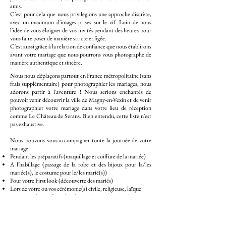
amis.
C'est pour cela que nous privilégions une approche discrète,
avec un maximum d'images prises sur le vif. Loin de nous
l'idée de vous éloigner de vos invités pendant des heures pour
vous faire poser de manière stricte et figée.
C'est aussi grâce à la relation de confiance que nous établirons
avant votre mariage que nous pourrons vous photographe de
manière authentique et sincère.
Nous nous déplaçons partout en France métropolitaine (sans
frais supplémentaire) pour photographier les mariages, nous
adorons partir à l'aventure ! Nous serions enchantés de
pouvoir venir découvrir la ville de
Magny-en-Vexin
et de venir
photographier votre mariage dans votre lieu de réception
comme
Le Château de Serans.
Bien entendu, cette liste n'est
pas exhaustive.
Nous pouvons vous accompagner toute la journée de votre
mariage :
Pendant les préparatifs (maquillage et coiffure de la mariée)
A l'habillage (passage de la robe et des bijoux pour la/les
mariée(s), le costume pour le/les marié(s))
Pour votre First look (découverte des mariés)
Lors de votre ou vos cérémonie(s) civile, religieuse, laïque
Si vous souhaitez faire des photos de couple et/ou des photos
de groupe
Tout au long de votre réception de mariage : cocktail, dîner,
soirée