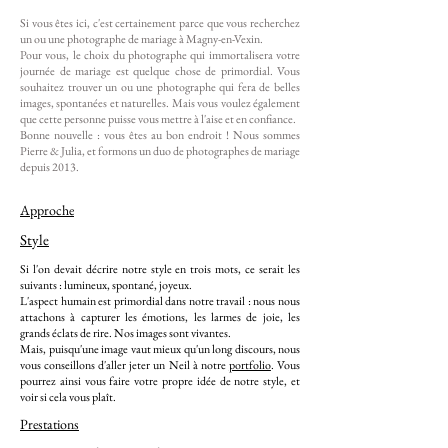
Si vous êtes ici, c'est certainement parce que vous recherchez
un ou une photographe de mariage à
Magny-en-Vexin
.
Pour vous, le choix du photographe qui immortalisera votre
journée de mariage est quelque chose de primordial. Vous
souhaitez trouver un ou une photographe qui fera de belles
images, spontanées et naturelles. Mais vous voulez également
que cette personne puisse vous mettre à l'aise et en confiance.
Bonne nouvelle : vous êtes au bon endroit ! Nous sommes
Pierre & Julia, et formons un duo de photographes de mariage
depuis 2013.
Approche
Style
Si l'on devait décrire notre style en trois mots, ce serait les
suivants : lumineux, spontané, joyeux.
L'aspect humain est primordial dans notre travail : nous nous
attachons à capturer les émotions, les larmes de joie, les
grands éclats de rire. Nos images sont vivantes.
Mais, puisqu'une image vaut mieux qu'un long discours, nous
vous conseillons d'aller jeter un Neil à notre
portfolio
. Vous
pourrez ainsi vous faire votre propre idée de notre style, et
voir si cela vous plaît.
Prestations