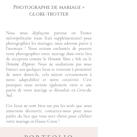
Photographe de mariage =
globe-trotter
Nous nous déplaçons partout en France
métropolitaine (sans frais supplémentaire) pour
photographier les mariages, nous adorons partir à
l'aventure ! Nous serions enchantés de pouvoir
venir photographier votre mariage dans votre lieu
de réception comme le
Domaine Mare e Sole
ou le
Domaine d'Agnone
. Nous ne souhaitons pas nous
limiter aux quelques lieux se trouvant à proximité
de notre domicile, cela nuirait certainement à
notre adaptabilité et notre créativité. C'est
pourquoi nous serions également ravis si une
partie de votre mariage se déroulait en
Corse-du-
Sud
.
Ces lieux ne sont bien sur pas les seuls que nous
aimerions découvrir, contactez-nous pour nous
parler du lieu que vous avez choisi pour célébrer
votre mariage en Haute-Corse !